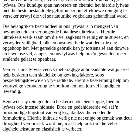
lyfwas. Ons kundige span navorsers en chemici het hierdie lyfwas
met die beste bestanddele geformuleer om effektiewe reiniging te
verseker terwyl die vel se natuurlike vogbalans gehandhaaf word.
Die belangrikste bestanddeel in ons lyfwas is 'n mengsel van
bevogtigende en verjongende botaniese uittreksels. Hierdie
uittreksels werk saam om die vel sagkens te reinig en te suiwer, en
verwyder vuiligheid, olie en onsuiwerhede wat deur die dag
opgehoop het. Met gereelde gebruik kan jy totsiens sê aan dowwe
en lewelose vel, aangesien ons lyfwas help om 'n gesonder, meer
stralende gelaat te openbaar.
Verder is ons lyfwas verryk met kragtige antioksidante wat jou vel
help beskerm teen skadelike omgewingsfaktore, soos
besoedelingstowwe en vrye radikale. Hierdie beskerming help om
voortydige veroudering te voorkom en hou jou vel jeugdig en
lewendig.
Benewens sy reinigende en beskermende eienskappe, bied ons
lyfwas ook intense hidrasie. Droë en gedehidreerde vel sal 'n
broodnodige hupstoot van vog kry, danksy die voedende
formulering. Hierdie hidrasie verlig nie net enige ongemak wat deur
droogheid veroorsaak word nie, maar help ook om die vel se
algehele tekstuur en elastisiteit te verbeter.