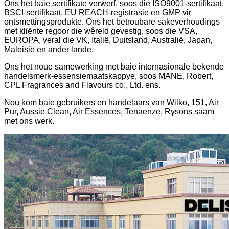
Ons het baie sertifikate verwerf, soos die ISO9001-sertifikaat,
BSCI-sertifikaat, EU REACH-registrasie en GMP vir
ontsmettingsprodukte. Ons het betroubare sakeverhoudings
met kliënte regoor die wêreld gevestig, soos die VSA,
EUROPA, veral die VK, Italië, Duitsland, Australië, Japan,
Maleisië en ander lande.
Ons het noue samewerking met baie internasionale bekende
handelsmerk-essensiemaatskappye, soos MANE, Robert,
CPL Fragrances and Flavours co., Ltd. ens.
Nou kom baie gebruikers en handelaars van Wilko, 151, Air
Pur, Aussie Clean, Air Essences, Tenaenze, Rysons saam
met ons werk.