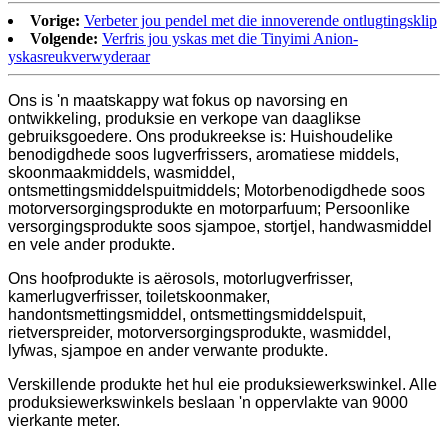
Vorige:
Verbeter jou pendel met die innoverende ontlugtingsklip
Volgende:
Verfris jou yskas met die Tinyimi Anion-
yskasreukverwyderaar
Ons is 'n maatskappy wat fokus op navorsing en
ontwikkeling, produksie en verkope van daaglikse
gebruiksgoedere. Ons produkreekse is: Huishoudelike
benodigdhede soos lugverfrissers, aromatiese middels,
skoonmaakmiddels, wasmiddel,
ontsmettingsmiddelspuitmiddels; Motorbenodigdhede soos
motorversorgingsprodukte en motorparfuum; Persoonlike
versorgingsprodukte soos sjampoe, stortjel, handwasmiddel
en vele ander produkte.
Ons hoofprodukte is aërosols, motorlugverfrisser,
kamerlugverfrisser, toiletskoonmaker,
handontsmettingsmiddel, ontsmettingsmiddelspuit,
rietverspreider, motorversorgingsprodukte, wasmiddel,
lyfwas, sjampoe en ander verwante produkte.
Verskillende produkte het hul eie produksiewerkswinkel. Alle
produksiewerkswinkels beslaan 'n oppervlakte van 9000
vierkante meter.