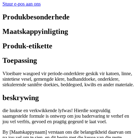
Stuur e-pos aan ons
Produkbesonderhede
Maatskappyinligting
Produk-etikette
Toepassing
Vloeibare wasgoed vir periode-onderklere geskik vir katoen, linne,
sintetiese vesel, gemengde klere, badhanddoeke, onderklere,
sirkulerende sanitêre doekies, beddegoed, kwilts en ander materiale.
beskrywing
die luukse en verkwikkende lyfwas! Hierdie sorgvuldig
saamgestelde formule is ontwerp om jou badervaring te verhef en
jou vel verfris, gevoed en pragtig gegeurd te laat voel.
By [Maatskappynaam] verstaan ​​ons die belangrikheid daarvan om
na jou vel om te sien, en dit begin met die keuse van die regte