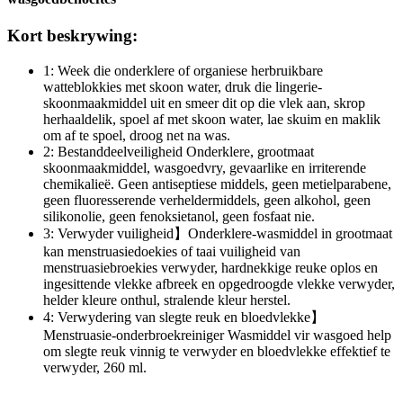
Kort beskrywing:
1: Week die onderklere of organiese herbruikbare
watteblokkies met skoon water, druk die lingerie-
skoonmaakmiddel uit en smeer dit op die vlek aan, skrop
herhaaldelik, spoel af met skoon water, lae skuim en maklik
om af te spoel, droog net na was.
2: Bestanddeelveiligheid Onderklere, grootmaat
skoonmaakmiddel, wasgoedvry, gevaarlike en irriterende
chemikalieë. Geen antiseptiese middels, geen metielparabene,
geen fluoresserende verheldermiddels, geen alkohol, geen
silikonolie, geen fenoksietanol, geen fosfaat nie.
3: Verwyder vuiligheid】Onderklere-wasmiddel in grootmaat
kan menstruasiedoekies of taai vuiligheid van
menstruasiebroekies verwyder, hardnekkige reuke oplos en
ingesittende vlekke afbreek en opgedroogde vlekke verwyder,
helder kleure onthul, stralende kleur herstel.
4: Verwydering van slegte reuk en bloedvlekke】
Menstruasie-onderbroekreiniger Wasmiddel vir wasgoed help
om slegte reuk vinnig te verwyder en bloedvlekke effektief te
verwyder, 260 ml.