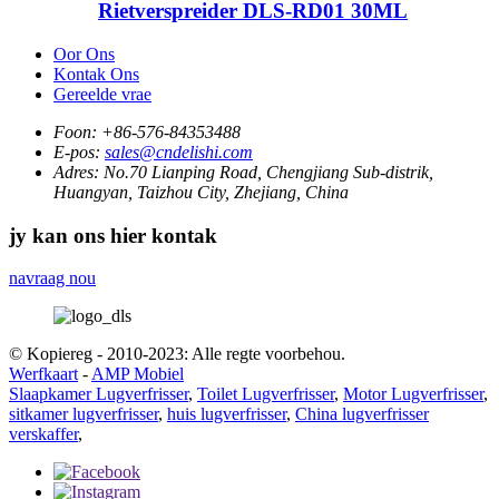
Rietverspreider DLS-RD01 30ML
Oor Ons
Kontak Ons
Gereelde vrae
Foon:
+86-576-84353488
E-pos:
sales@cndelishi.com
Adres:
No.70 Lianping Road, Chengjiang Sub-distrik,
Huangyan, Taizhou City, Zhejiang, China
jy kan ons hier kontak
navraag nou
© Kopiereg - 2010-2023: Alle regte voorbehou.
Werfkaart
-
AMP Mobiel
Slaapkamer Lugverfrisser
,
Toilet Lugverfrisser
,
Motor Lugverfrisser
,
sitkamer lugverfrisser
,
huis lugverfrisser
,
China lugverfrisser
verskaffer
,