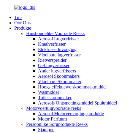
Tuis
Oor Ons
Produkte
Huishoudelike Voorrade Reeks
Aerosol Lugverfrisser
Kraalverfrisser
Elektriese Invoeging
Vloeibare lugverfrisser
Rietverspreider
Gel-lugverfrisser
Ander lugverfrissers
Aerosol Skoonmakers
Vloeibare Skoonmaker
Hoogs effektiewe skoonmaakmiddel
Wasmiddel
Toiletskoonmaker
Aerosols Ontsmettingsmiddel Spuitmiddel
Motorvoertuigvoorrade-reeks
Aerosol Motorversorgingsprodukte
Motor Parfuum
Persoonlike Sorgprodukte Reeks
Sjampoe