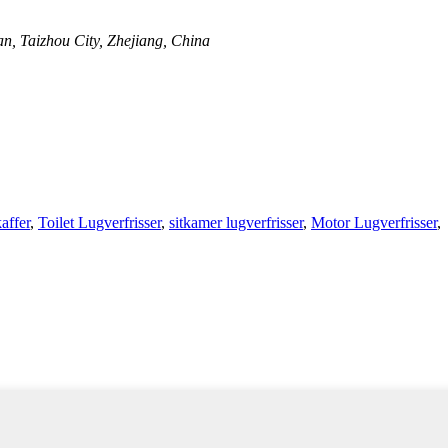
n, Taizhou City, Zhejiang, China
affer
,
Toilet Lugverfrisser
,
sitkamer lugverfrisser
,
Motor Lugverfrisser
,