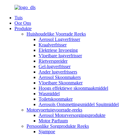
Tuis
Oor Ons
Produkte
Huishoudelike Voorrade Reeks
Aerosol Lugverfrisser
Kraalverfrisser
Elektriese Invoeging
Vloeibare lugverfrisser
Rietverspreider
Gel-lugverfrisser
Ander lugverfrissers
Aerosol Skoonmakers
Vloeibare Skoonmaker
Hoogs effektiewe skoonmaakmiddel
Wasmiddel
Toiletskoonmaker
Aerosols Ontsmettingsmiddel Spuitmiddel
Motorvoertuigvoorrade-reeks
Aerosol Motorversorgingsprodukte
Motor Parfuum
Persoonlike Sorgprodukte Reeks
Sjampoe