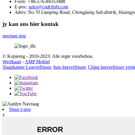
Foon:
+86-576-84353488
E-pos:
sales@cndelishi.com
Adres:
No.70 Lianping Road, Chengjiang Sub-distrik, Huangya
jy kan ons hier kontak
navraag nou
© Kopiereg - 2010-2023: Alle regte voorbehou.
Werfkaart
-
AMP Mobiel
Slaapkamer Lugverfrisser
,
huis lugverfrisser
,
China lugverfrisser versk
Stuur e-pos
x