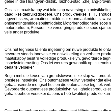
geleë in die Huangyan-distrik, Taizhou-stad, Zhejiang-provin
Ons is 'n maatskappy wat fokus op navorsing en ontwikkelin
daaglikse gebruiksgoedere. Ons produkreekse is: Huishoud
lugverfrissers, aromatiese middels, skoonmaakmiddels, was
ontsmettingsmiddelspuitmiddels; Motorbenodigdhede soos m
motorparfuum; Persoonlike versorgingsprodukte soos sjampo
vele ander produkte.
Ons het tegniese talente ingebring om nuwe produkte te ontw
bevorder steeds innovasie en ontwikkeling en verbeter pr
maatskappy besit 'n volledige produksielyn, gevorderde tegn
inspeksietoerusting. Ons lei werkers gewoonlik op in kennis 
gehalte verseker.
Begin met die keuse van grondstowwe, elke stap van produks
presiese inspeksie. Ons outomatiese vullyn verseker dat elke
gebalanseerde mengsel het, en die outomatiese tegniek verbe
Gevorderde outomatiese produksielyn, veiligheidsproduksies
gehaltebeheer verseker dat ons u hoë kwaliteit produkte kan 
Ons het betroubare sakeverhoudings met kliënte regoor die w