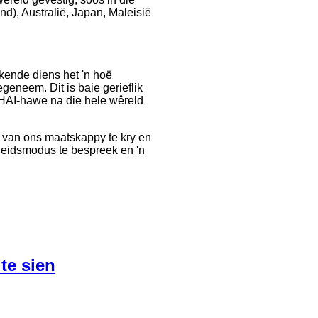
d), Australië, Japan, Maleisië
ende diens het 'n hoë
egeneem. Dit is baie gerieflik
AI-hawe na die hele wêreld
d van ons maatskappy te kry en
heidsmodus te bespreek en 'n
e sien