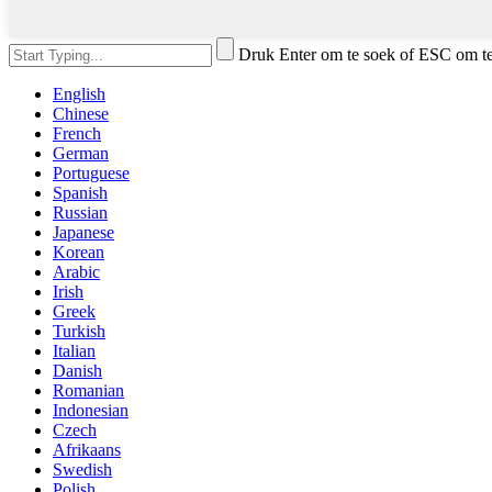
Druk Enter om te soek of ESC om te 
English
Chinese
French
German
Portuguese
Spanish
Russian
Japanese
Korean
Arabic
Irish
Greek
Turkish
Italian
Danish
Romanian
Indonesian
Czech
Afrikaans
Swedish
Polish