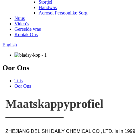
Stortjel
Handwas
Aerosol Persoonlike Sorg
Nuus
Video's
Gereelde vrae
Kontak Ons
English
Oor Ons
Tuis
Oor Ons
Maatskappyprofiel
ZHEJIANG DELISHI DAILY CHEMICAL CO., LTD. is in 1999 g