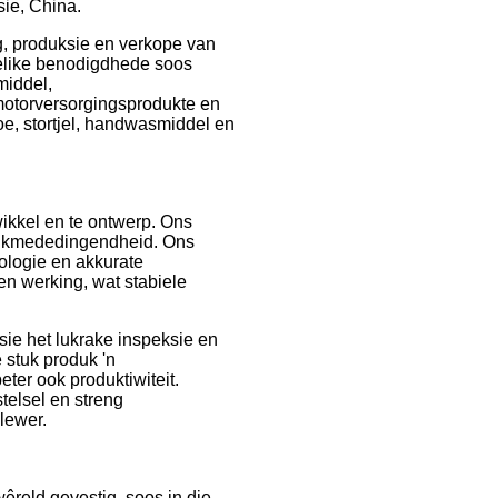
sie, China.
g, produksie en verkope van
elike benodigdhede soos
middel,
otorversorgingsprodukte en
e, stortjel, handwasmiddel en
ikkel en te ontwerp. Ons
odukmededingendheid. Ons
ologie en akkurate
en werking, wat stabiele
ie het lukrake inspeksie en
 stuk produk 'n
ter ook produktiwiteit.
telsel en streng
lewer.
êreld gevestig, soos in die