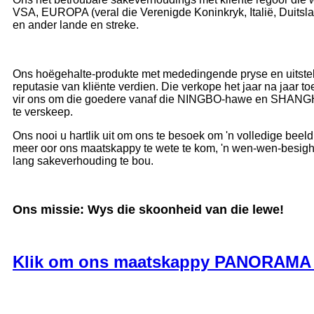
VSA, EUROPA (veral die Verenigde Koninkryk, Italië, Duitslan
en ander lande en streke.
Ons hoëgehalte-produkte met mededingende pryse en uitstek
reputasie van kliënte verdien. Die verkope het jaar na jaar to
vir ons om die goedere vanaf die NINGBO-hawe en SHANGH
te verskeep.
Ons nooi u hartlik uit om ons te besoek om 'n volledige beel
meer oor ons maatskappy te wete te kom, 'n wen-wen-besig
lang sakeverhouding te bou.
Ons missie: Wys die skoonheid van die lewe!
Klik om ons maatskappy PANORAMA t