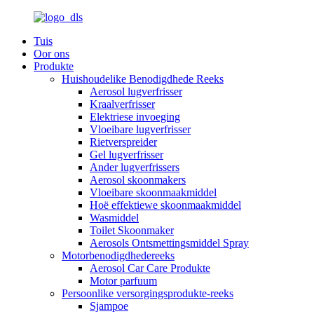
Tuis
Oor ons
Produkte
Huishoudelike Benodigdhede Reeks
Aerosol lugverfrisser
Kraalverfrisser
Elektriese invoeging
Vloeibare lugverfrisser
Rietverspreider
Gel lugverfrisser
Ander lugverfrissers
Aerosol skoonmakers
Vloeibare skoonmaakmiddel
Hoë effektiewe skoonmaakmiddel
Wasmiddel
Toilet Skoonmaker
Aerosols Ontsmettingsmiddel Spray
Motorbenodigdhedereeks
Aerosol Car Care Produkte
Motor parfuum
Persoonlike versorgingsprodukte-reeks
Sjampoe