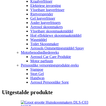
Kraalverfrisser
Elektriese invoeging
Vloeibare lugverfrisser
Rietverspreider
Gel lugverfrisser
Ander lugverfrissers
Aerosol skoonmakers
Vloeibare skoonmaakmiddel
Hoë effektiewe skoonmaakmiddel
Wasmiddel
Toilet Skoonmaker
Aerosols Ontsmettingsmiddel Spray
Motorbenodigdhedereeks
Aerosol Car Care Produkte
Motor parfuum
Persoonlike versorgingsprodukte-reeks
Sjampoe
Stort Gel
Handwas
Aerosol Persoonlike Sorg
Uitgestalde produkte