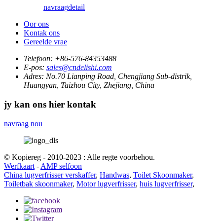
navraag
detail
Oor ons
Kontak ons
Gereelde vrae
Telefoon:
+86-576-84353488
E-pos:
sales@cndelishi.com
Adres:
No.70 Lianping Road, Chengjiang Sub-distrik,
Huangyan, Taizhou City, Zhejiang, China
jy kan ons hier kontak
navraag nou
© Kopiereg - 2010-2023 : Alle regte voorbehou.
Werfkaart
-
AMP selfoon
China lugverfrisser verskaffer
,
Handwas
,
Toilet Skoonmaker
,
Toiletbak skoonmaker
,
Motor lugverfrisser
,
huis lugverfrisser
,